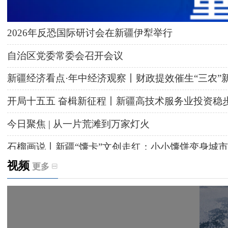
2026年反恐国际研讨会在新疆伊犁举行
自治区党委常委会召开会议
新疆经济看点·年中经济观察丨财政提效催生“三农”
开局十五五 奋楫新征程丨新疆高技术服务业投资稳
今日聚焦 | 从一片荒滩到万家灯火
石榴画说丨新疆“馕卡”文创走红：小小馕饼变身城市
视频
更多
天山观察丨暑期AI研学热，孩子们究竟学到什么
给祖国“镶金边”！G219+G331描绘新疆风光与发展
新疆多点发力完善水利基础设施