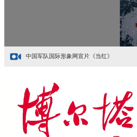
援疆心语｜千里赴疆 以影像微光护百姓安康
中国军队国际形象网宣片《当红》