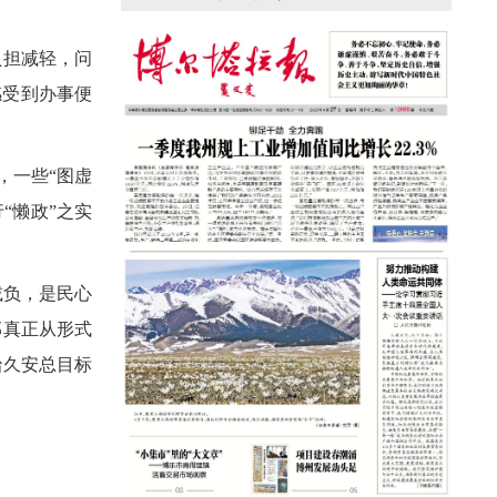
援疆心语｜千里赴疆 以影像微光护百姓
安康
担减轻，问
感受到办事便
，一些“图虚
“懒政”之实
减负，是民心
部真正从形式
治久安总目标