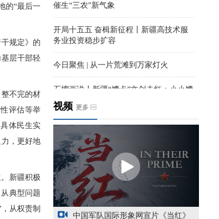
催生“三农”新气象
地的“最后一
开局十五五 奋楫新征程丨新疆高技术服
务业投资稳步扩容
干规定》的
力基层干部轻
今日聚焦 | 从一片荒滩到万家灯火
石榴画说丨新疆“馕卡”文创走红：小小馕
整不完的材
饼变身城市文旅IP名片
视频
更多
致性评估等举
天山观察丨暑期AI研学热，孩子们究竟学
到具体民生实
到什么
阻力，更好地
给祖国“镶金边”！G219+G331描绘新疆风
光与发展新画卷
位。新疆积极
。从典型问题
新疆多点发力完善水利基础设施
”，从权责制
中国军队国际形象网宣片《当红》