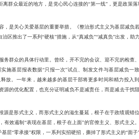
群众最近的地方，是党心民心连接的“第一线”，更是政策落
，是关心关爱基层的重要举措。《整治形式主义为基层减负若
治区推出了一系列“硬核”措施，从“真减负”“减真负”出发，助
务群众的具体行动里。曾经，开不完的会议、迎不完的检查、
实施基层报表数据“只报一次”试点、制发文件与基层减负一
以释放。一年来，越来越多的基层干部将更多时间和精力投入
资源的优化配置，也充分证明减负不是减责任，而是减去干扰
根源是形式主义，而形式主义的滋生蔓延，根子在于政绩观错
，有效遏制“表现在基层，根子在上面”的官僚主义、形式主义
予基层“零承接”权限，一系列实招硬招，撕掉了形式主义的“面子