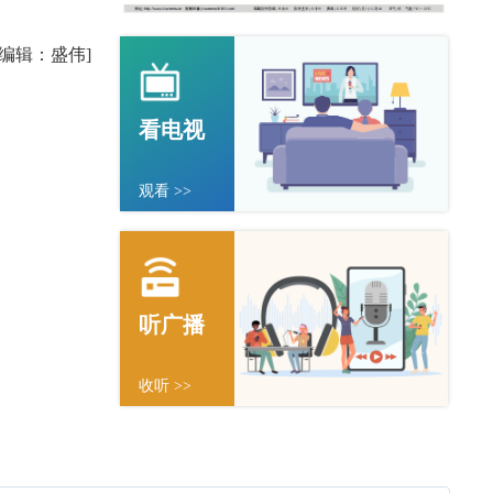
任编辑：盛伟]
看电视
观看 >>
听广播
收听 >>