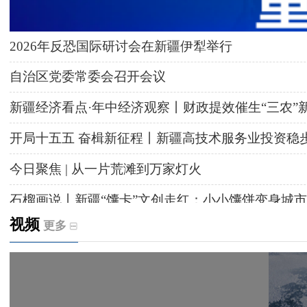
2026年反恐国际研讨会在新疆伊犁举行
自治区党委常委会召开会议
新疆经济看点·年中经济观察丨财政提效催生“三农”
开局十五五 奋楫新征程丨新疆高技术服务业投资稳
今日聚焦 | 从一片荒滩到万家灯火
石榴画说丨新疆“馕卡”文创走红：小小馕饼变身城市
视频
更多
天山观察丨暑期AI研学热，孩子们究竟学到什么
给祖国“镶金边”！G219+G331描绘新疆风光与发展
新疆多点发力完善水利基础设施