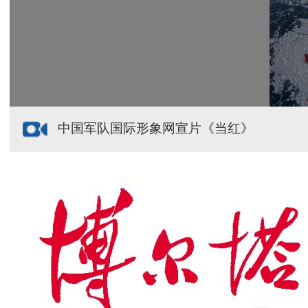
援疆心语｜千里赴疆 以影像微光护百姓安康
中国军队国际形象网宣片《当红》