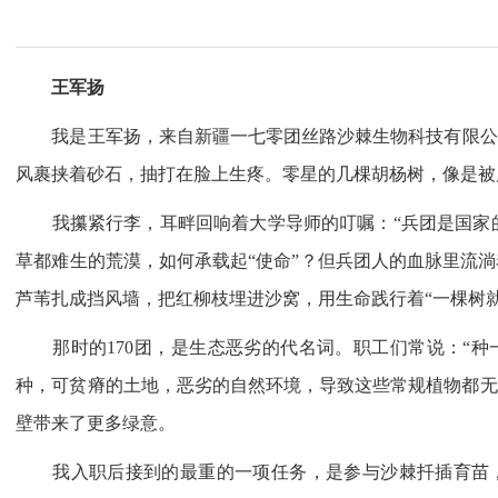
王军扬
我是王军扬，来自新疆一七零团丝路沙棘生物科技有限公司。
风裹挟着砂石，抽打在脸上生疼。零星的几棵胡杨树，像是被
我攥紧行李，耳畔回响着大学导师的叮嘱：“兵团是国家的‘
草都难生的荒漠，如何承载起“使命”？但兵团人的血脉里流淌
芦苇扎成挡风墙，把红柳枝埋进沙窝，用生命践行着“一棵树
那时的170团，是生态恶劣的代名词。职工们常说：“种一
种，可贫瘠的土地，恶劣的自然环境，导致这些常规植物都无
壁带来了更多绿意。
我入职后接到的最重的一项任务，是参与沙棘扦插育苗，从