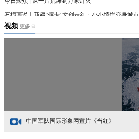
今日聚焦 | 从一片荒滩到万家灯火
石榴画说丨新疆“馕卡”文创走红：小小馕饼变身城市
视频
更多
天山观察丨暑期AI研学热，孩子们究竟学到什么
给祖国“镶金边”！G219+G331描绘新疆风光与发展
新疆多点发力完善水利基础设施
援疆心语｜千里赴疆 以影像微光护百姓安康
中国军队国际形象网宣片《当红》