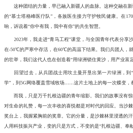
这种团结的力量，早已融入新疆人的血脉。这种交融在新疆大
的“慕士塔格峰医疗队”，各族医生接力守护牧民健康。在1
响，诉说着“你中有我，我中有你”的共生智慧。
2023年，我走进“青马工程”课堂，与全国青年代表分享
在-50℃的严寒中存活，在60℃的高温下结果。我们兵团人，
的壮举，我们这代人也在创造着“用绿洲锁住黄沙，用产业富
回望过去，从兵团战士用坎土曼开垦出第一片绿洲，到“疆
学”，到5G网络覆盖雪域牧场……这片土地上的每一次蝶变
而我，只是万千扎根边疆的青年缩影。我们的故事没有惊天
对生命的礼赞，每一次丰收的喜悦都是对时代的回应。当沙棘
奖台上，我握紧胸前的奖章。它的分量，是沙棘林里浸透的汗
人用科技振兴产业，变的只是方式，不变的是“扎根边疆、奉献