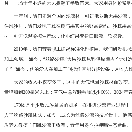
月，一场十年不遇的大风掀翻了半数苗床。大家用身体紧紧地
十年间，我们走遍全国的沙棘林，引进俄罗斯大果沙棘，选
住风沙时，我们发现了藏在刺与果实中的财富密码。沙棘果富
司，引进低温冷榨生产线，让小红果变身口服液、软胶囊。
2019年，我们带着职工建起标准化种植园。我们研发机械
加工领域。如今，“丝路沙棘”大果沙棘原料供应量占全球1
子？”如今，他的爱人在加工车间操作智能分拣设备，月收入
大家的收入不仅变多了，这里的天气也因沙棘林而改变。曾经
量增加到200毫米以上；空气中悬浮颗粒物减少60%。202
170团是个少数民族聚居的团场，在推进沙棘产业过程中，我
入了丝路沙棘团队，如今已成长为丝路沙棘的技术骨干。他感
族老人教孩子们跳沙棘丰收舞，青年用冬不拉弹唱生态新曲。