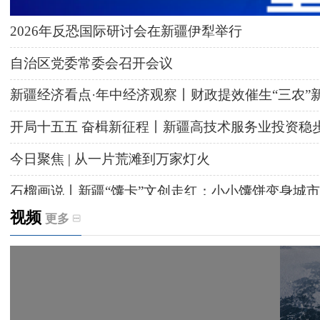
2026年反恐国际研讨会在新疆伊犁举行
自治区党委常委会召开会议
新疆经济看点·年中经济观察丨财政提效催生“三农”
开局十五五 奋楫新征程丨新疆高技术服务业投资稳
今日聚焦 | 从一片荒滩到万家灯火
石榴画说丨新疆“馕卡”文创走红：小小馕饼变身城市
视频
更多
天山观察丨暑期AI研学热，孩子们究竟学到什么
给祖国“镶金边”！G219+G331描绘新疆风光与发展
新疆多点发力完善水利基础设施
援疆心语｜千里赴疆 以影像微光护百姓安康