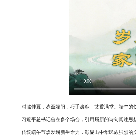
时临仲夏，岁至端阳，巧手裹粽，艾香满堂。端午的仪
习近平总书记曾在多个场合，引用屈原的诗句阐述思
传统端午节焕发崭新生命力，彰显出中华民族强烈的文