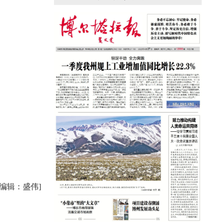
援疆心语｜千里赴疆 以影像微光护百姓
安康
任编辑：盛伟]