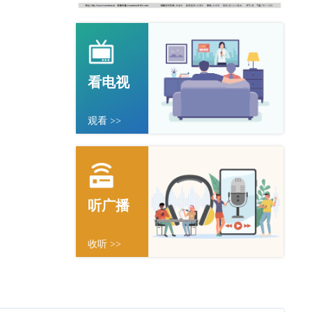
看电视
观看 >>
听广播
收听 >>