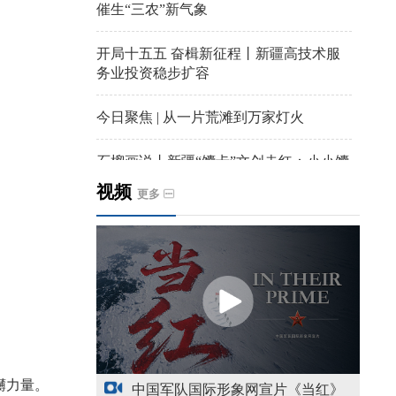
催生“三农”新气象
开局十五五 奋楫新征程丨新疆高技术服
务业投资稳步扩容
今日聚焦 | 从一片荒滩到万家灯火
石榴画说丨新疆“馕卡”文创走红：小小馕
饼变身城市文旅IP名片
视频
更多
天山观察丨暑期AI研学热，孩子们究竟学
到什么
给祖国“镶金边”！G219+G331描绘新疆风
光与发展新画卷
新疆多点发力完善水利基础设施
礴力量。
中国军队国际形象网宣片《当红》